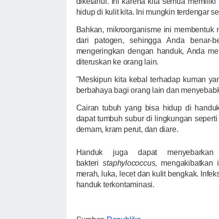
diketahui. Ini karena kita semua memiliki
hidup di kulit kita. Ini mungkin terdengar 
Bahkan, mikroorganisme ini membentuk 
dari patogen, sehingga Anda benar-b
mengeringkan dengan handuk, Anda mem
diteruskan ke orang lain.
"Meskipun kita kebal terhadap kuman yan
berbahaya bagi orang lain dan menyebabkan 
Cairan tubuh yang bisa hidup di handu
dapat tumbuh subur di lingkungan seperti 
demam, kram perut, dan diare.
Handuk juga dapat menyebarkan i
bakteri
staphylococcus
, mengakibatkan i
merah, luka, lecet dan kulit bengkak. Infek
handuk terkontaminasi.