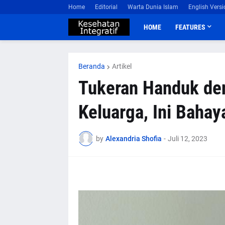
Home
Editorial
Warta Dunia Islam
English Versi
HOME
FEATURES
Beranda
Artikel
Tukeran Handuk de
Keluarga, Ini Bahay
by
Alexandria Shofia
-
Juli 12, 2023