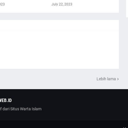
023
July 22, 2023
Lebih lama
WEB.ID
f dari Situs Warta Islam