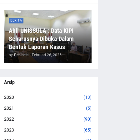
BERITA
Ahli UNISSULA : Data KIPI
Seharusnya Dibuka Dalam
Bentuk Laporan Kasus
by
Pebisnis
-
Februari 26, 2025
Arsip
2020
(13)
2021
(5)
2022
(90)
2023
(65)