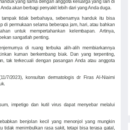
anduk yang sama dengan anggota keluarga yang lain di
nda akan berbagi penyakit lebih dari yang Anda duga.
tampak tidak berbahaya, sebenarnya handuk itu bisa
dup di permukaan selama beberapa jam, hari, atau bahkan
ahan untuk mempertahankan kelembapan. Artinya,
pekan sangatlah penting.
jemurnya di ruang terbuka alih-alih membiarkannya
gkinkan kuman berkembang biak. Dan yang terpenting,
n, tak terkecuali dengan pasangan Anda atau anggota
11/7/2023), konsultan dermatologis dr Firas Al-Niaimi
uk.
osum, impetigo dan kutil virus dapat menyebar melalui
ebabkan benjolan kecil yang menonjol yang mungkin
u tidak menimbulkan rasa sakit, tetapi bisa terasa gatal,