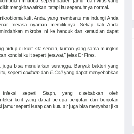
 kumpulan mikroba, seperti bakteri, jamur, dan virus yang
sedikit mengkhawatirkan, tetapi itu sepenuhnya normal.
mikrobioma kulit Anda, yang membantu melindungi Anda
enar merasa nyaman memilikinya. Setiap kali Anda
indahkan mikroba ini ke handuk dan kemudian dapat
g hidup di kulit kita sendiri, kuman yang sama mungkin
kondisi kulit seperti jerawat," jelas Dr Firas.
k juga bisa menularkan serangga. Banyak bakteri yang
itu, seperti
coliform
dan
E.Coli
yang dapat menyebabkan
nfeksi seperti Staph, yang disebabkan oleh
nfeksi kulit yang dapat berupa benjolan dan benjolan
si jamur seperti kurap dan kutu air juga bisa menyebar jika