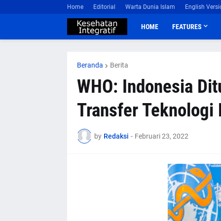
Home
Editorial
Warta Dunia Islam
English Versi
HOME
FEATURES
Beranda
Berita
WHO: Indonesia Dit
Transfer Teknolog
by
Redaksi
-
Februari 23, 2022