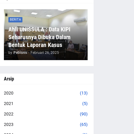
BERITA
Ahli UNISSULA : Data KIPI
Seharusnya Dibuka Dalam
Bentuk Laporan Kasus
by
Pebisnis
-
Februari 26, 2025
Arsip
2020
(13)
2021
(5)
2022
(90)
2023
(65)