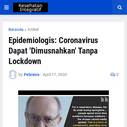
Beranda
Artikel
Epidemiologis: Coronavirus
Dapat 'Dimusnahkan' Tanpa
Lockdown
by
Pebisnis
-
April 17, 2020
0